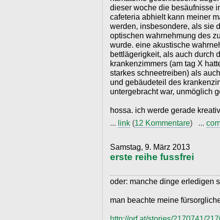
dieser woche die besäufnisse 
cafeteria abhielt kann meiner ma
werden, insbesondere, als sie 
optischen wahrnehmung des zu
wurde. eine akustische wahrn
bettlägerigkeit, als auch durch
krankenzimmers (am tag X hatt
starkes schneetreiben) als auch
und gebäudeteil des krankenz
untergebracht war, unmöglich 
hossa. ich werde gerade kreativ
...
link
(
12 Kommentare
) ...
com
Samstag, 9. März 2013
erste reihe fussfrei
oder: manche dinge erledigen si
man beachte meine fürsorgliche
http://orf.at/stories/2170741/21