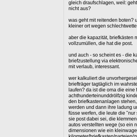
gleich draufschlagen, weil: geh
nicht aus?
was geht mit reitenden boten? 
kleiner ort wegen schlechtwetter
aber die kapazität, briefkästen
vollzumüllen, die hat die post.
und auch - so scheint es - die ka
briefzustellung via elektronische
mit verlaub, interessant.
wer kalkuliert die unvorherges
briefträger tagtäglich im wahrs
laufen? da ist die oma die eine 
achthunderteinunddrölfzig kind
den briefkastenanlagen stehen,
werden und dann ihre ladung un
füsse werfen, die leute die "nur
sie post dabei sei, die klemme
autos verstellten wege (so ein 
dimensionen wie ein kleinwagen)
kilometer/briefkasten/parteien