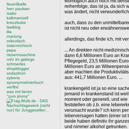
womöglich auch noch mit dense
feuerlibelle
reihenfolge, das ist ja, da sic
herr paulsen
was ändert, nicht verwunderlich
isabo
kaltmamsell
auch, dass zu den unmittelbar
kreuzbube
lawblog
ist nicht neu oder erwähnenswer
lila
mariong
allerdings, das finde ich, mit v
mikrofisch
österreichisch
... An direkten nicht-medizin
pepa
riesenmaschine
dann 6,6 Millionen Euro an Kra
rohr im gebirge
Pflegegeld, 23,5 Millionen Euro
schmerles
Millionen Euro an Witwenpensi
shopblogger
aber machten die Produktivität
sodazitron
aus: 441,7 Millionen Euro. ...
syberia
synonymwörterbuch
verflixt
krankengeld ist ja so eine sache
was mit tieren
jemand in krankenstand ist weil
"zum jimmy"
moment oder generell, und wie 
feststellen ob z.b. eine lebere
verursacht wurde? ich kenn pers
leberversagen hatten (einer ist t
beide haben definitiv ihr ganze
und nimmer alkohol getrunken.