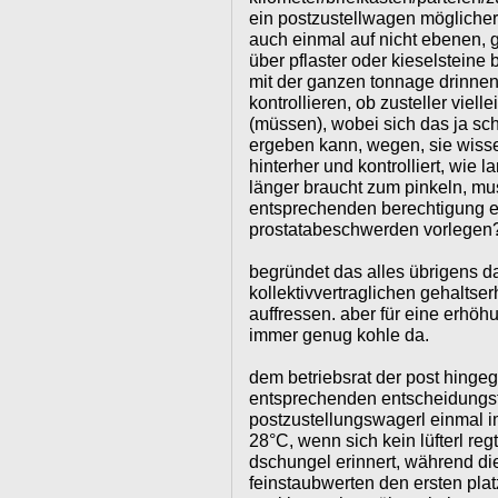
ein postzustellwagen mögliche
auch einmal auf nicht ebenen, 
über pflaster oder kieselstein
mit der ganzen tonnage drinnen?
kontrollieren, ob zusteller vie
(müssen), wobei sich das ja sc
ergeben kann, wegen, sie wiss
hinterher und kontrolliert, wie
länger braucht zum pinkeln, mu
entsprechenden berechtigung ein
prostatabeschwerden vorlegen
begründet das alles übrigens da
kollektivvertraglichen gehalts
auffressen. aber für eine erhö
immer genug kohle da.
dem betriebsrat der post hinge
entsprechenden entscheidungst
postzustellungswagerl einmal i
28°C, wenn sich kein lüfterl regt
dschungel erinnert, während di
feinstaubwerten den ersten plat