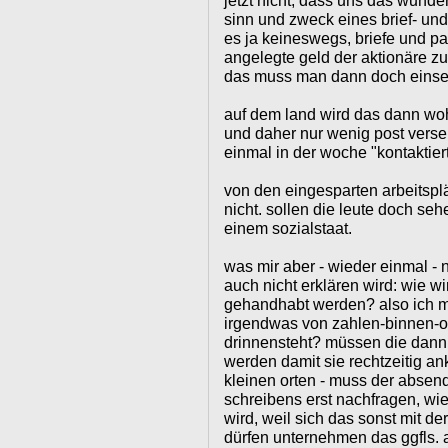
jetzt nicht, dass uns das wunde
sinn und zweck eines brief- un
es ja keineswegs, briefe und pa
angelegte geld der aktionäre zu
das muss man dann doch einse
auf dem land wird das dann wohl
und daher nur wenig post ver
einmal in der woche "kontaktier
von den eingesparten arbeitsplä
nicht. sollen die leute doch seh
einem sozialstaat.
was mir aber - wieder einmal - n
auch nicht erklären wird: wie w
gehandhabt werden? also ich me
irgendwas von zahlen-binnen-od
drinnensteht? müssen die dann 
werden damit sie rechtzeitig an
kleinen orten - muss der absend
schreibens erst nachfragen, wie 
wird, weil sich das sonst mit de
dürfen unternehmen das ggfls.