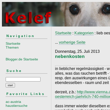
Startseite
:
Kategorien
: lieb oe
Navigation
...
vorherige Seite
Startseite
Themen
Donnerstag, 25. Juli 2013
nebenkosten
Blogger.de Startseite
in lieblicher regelmässigkeit - 
Suche
alles, was das rauchen betrifft 
resp. den auswirkungen eines
ebendesselben - raum und zeit
derzeit, z.b.:
http://www.vienna.a
Favorite Links
oesterreich-jaehrlich-740-mill
ac-austria
haustiersuche
dass immer wieder dieselben e