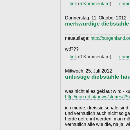
...
link
(
6 Kommentare
) ...
com
Donnerstag, 11. Oktober 2012
merkwürdige diebstähle 
neuauflage:
http://burgenland.o
wtf???
...
link
(0 Kommentare) ...
com
Mittwoch, 25. Juli 2012
unlustige diebstähle hä
was nicht alles geklaut wird - ku
http://ooe.orf.at/news/stories/2
ich meine, dreissig schafe sind 
und vermutlich auch nicht so g
herde getrennt werden. man möc
vermutlich alle wie die, na ja, w