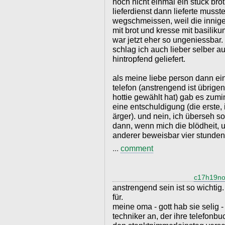
noch nicht einmal ein stück br
lieferdienst dann lieferte musst
wegschmeissen, weil die inni
mit brot und kresse mit basilik
war jetzt eher so ungeniessbar. 
schlag ich auch lieber selber auf
hintropfend geliefert.
als meine liebe person dann e
telefon (anstrengend ist übrige
hottie gewählt hat) gab es zumin
eine entschuldigung (die erste
ärger). und nein, ich überseh s
dann, wenn mich die blödheit, 
anderer beweisbar vier stunden t
...
comment
c17h19n
anstrengend sein ist so wichtig. 
für.
meine oma - gott hab sie selig 
techniker an, der ihre telefonbu