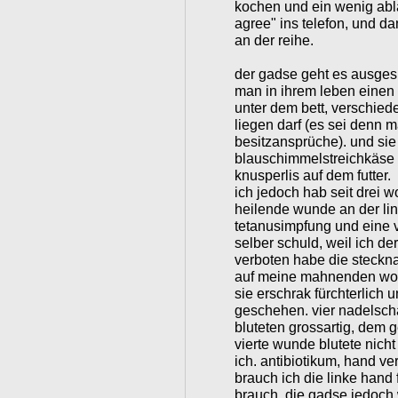
kochen und ein wenig abl
agree" ins telefon, und d
an der reihe.
der gadse geht es ausgesp
man in ihrem leben einen 
unter dem bett, verschied
liegen darf (es sei denn 
besitzansprüche). und sie 
blauschimmelstreichkäse 
knusperlis auf dem futter.
ich jedoch hab seit drei w
heilende wunde an der lin
tetanusimpfung und eine 
selber schuld, weil ich d
verboten habe die stecknad
auf meine mahnenden worte
sie erschrak fürchterlich
geschehen. vier nadelsch
bluteten grossartig, dem
vierte wunde blutete nicht
ich. antibiotikum, hand ve
brauch ich die linke hand 
brauch. die gadse jedoch 