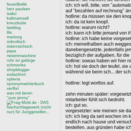
feuerlibelle
ich: ich will, bitte, von "autom
herr paulsen
auf "bezahlen auf rechnung" än
isabo
hotline: da müssen sie den kno
kaltmamsell
ich: da ist kein knopf.
kreuzbube
hotline: warum nicht?
lawblog
lila
ich: kann ich bitte jemand von 
mariong
hotline: ich habe keine vorgeset
mikrofisch
ich: meinethalben auch weggese
österreichisch
danebengesetzte. jedenfalls j
pepa
bezüglich der aufgaben, für die
riesenmaschine
rohr im gebirge
hotline: sowas haben wir hier ni
schmerles
ich: hol sie doch der teufel, si
shopblogger
während sie beim sch... der schla
sodazitron
syberia
hotline: legt wortlos auf.
synonymwörterbuch
verflixt
was mit tieren
zehn minuten später: vorgesetzter
"zum jimmy"
mitarbeiter fühlt sich bedroht.
ich: gut so.
vorgesetzter: wie meinen sie d
ich: ich lieg da seit wochen im
endlich nach hause und versuch
bestellen. aus gründen habe ic