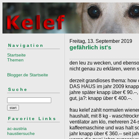
Freitag, 13. September 2019
Navigation
gefährlich ist's
Startseite
Themen
den leu zu wecken, und ebenso g
nicht genau zu erklären, wenn s
Blogger.de Startseite
derzeit grandioses thema: how 
DAS HAUS im jahr 2009 knapp ü
Suche
jahre später knapp über € 90.--
gut, ja?: knapp über € 400.--.
frau kelef zahlt normalen wiener
haushalt, mit 8 kg - waschtrockn
Favorite Links
ventilator am klo, mehreren 24-s
kaffeemaschine und was halt so 
ac-austria
jahr knapp über € 360.-- seit jah
haustiersuche