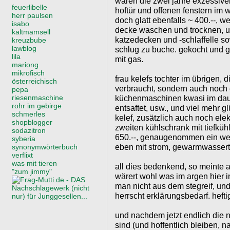
waren die zwei jahre exzessiver
feuerlibelle
hoftür und offenen fenstern im 
herr paulsen
doch glatt ebenfalls ~ 400.--, we
isabo
decke waschen und trocknen, u
kaltmamsell
katzedecken und -schlaffelle so
kreuzbube
lawblog
schlug zu buche. gekocht und 
lila
mit gas.
mariong
mikrofisch
frau kelefs tochter im übrigen, 
österreichisch
verbraucht, sondern auch noch e
pepa
riesenmaschine
küchenmaschinen kwasi im daue
rohr im gebirge
entsaftet, usw., und viel mehr gl
schmerles
kelef, zusätzlich auch noch ele
shopblogger
zweiten kühlschrank mit tiefkühle
sodazitron
650.--, genaugenommen ein wen
syberia
eben mit strom, gewarmwassert 
synonymwörterbuch
verflixt
was mit tieren
all dies bedenkend, so meinte 
"zum jimmy"
wärert wohl was im argen hier in
man nicht aus dem stegreif, und 
herrscht erklärungsbedarf. hefti
und nachdem jetzt endlich die 
sind (und hoffentlich bleiben, n