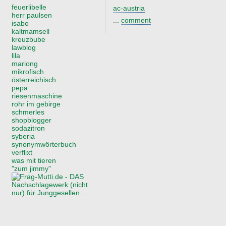
feuerlibelle
ac-austria
herr paulsen
...
comment
isabo
kaltmamsell
kreuzbube
lawblog
lila
mariong
mikrofisch
österreichisch
pepa
riesenmaschine
rohr im gebirge
schmerles
shopblogger
sodazitron
syberia
synonymwörterbuch
verflixt
was mit tieren
"zum jimmy"