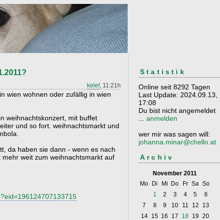
Statistik
1.2011?
kelef
, 11:21h
Online seit 8292 Tagen
in wien wohnen oder zufällig in wien
Last Update: 2024.09.13,
17:08
Du bist nicht angemeldet
n weihnachtskonzert, mit buffet
...
anmelden
eiter und so fort. weihnachtsmarkt und
mbola.
wer mir was sagen will:
johanna.minar@chello.at
tt, da haben sie dann - wenn es nach
Archiv
cht mehr weit zum weihnachtsmarkt auf
November 2011
Mo
Di
Mi
Do
Fr
Sa
So
1
2
3
4
5
6
hp?eid=196124707133715
7
8
9
10
11
12
13
14
15
16
17
18
19
20