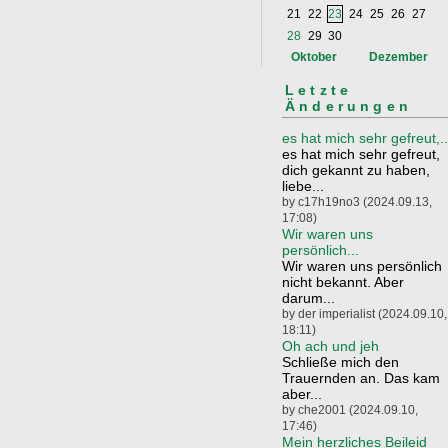
21
22
23
24
25
26
27
28
29
30
Oktober
Dezember
Letzte
Änderungen
es hat mich sehr gefreut,..
es hat mich sehr gefreut,
dich gekannt zu haben,
liebe...
by c17h19no3 (2024.09.13,
17:08)
Wir waren uns
persönlich...
Wir waren uns persönlich
nicht bekannt. Aber
darum...
by der imperialist (2024.09.10,
18:11)
Oh ach und jeh
Schließe mich den
Trauernden an. Das kam
aber...
by che2001 (2024.09.10,
17:46)
Mein herzliches Beileid