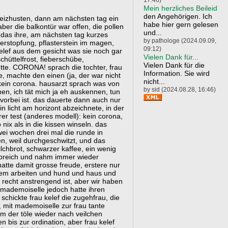
Mein herzliches Beileid
den Angehörigen. Ich
reizhusten, dann am nächsten tag ein
habe hier gern gelesen
ber die balkontür war offen, die pollen
und...
at das ihre, am nächsten tag kurzes
by pathologe (2024.09.09,
stopfung, pflasterstein im magen,
09:12)
elef aus dem gesicht was sie noch gar
Vielen Dank für...
hüttelfrost, fieberschübe,
Vielen Dank für die
tte. CORONA! sprach die tochter, frau
Information. Sie wird
e, machte den einen (ja, der war nicht
nicht...
kein corona. hausarzt sprach was von
by sid (2024.08.28, 16:46)
en, ich tät mich ja eh auskennen, tun
vorbei ist. das dauerte dann auch nur
n licht am horizont abzeichnete, in der
er test (anderes modell): kein corona,
ix als in die kissen winseln. das
ei wochen drei mal die runde in
, weil durchgeschwitzt, und das
lchbrot, schwarzer kaffee, ein wenig
liebreich und nahm immer wieder
hatte damit grosse freude, erstere nur
 dem arbeiten und hund und haus und
 recht anstrengend ist, aber wir haben
 mademoiselle jedoch hatte ihren
chickte frau kelef die zugehfrau, die
 mit mademoiselle zur frau tante
em der töle wieder nach veilchen
 bis zur ordination, aber frau kelef