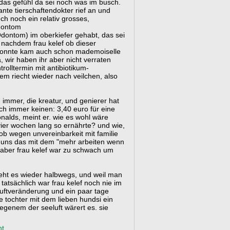
das gefühl da sei noch was im busch.
ante tierschaftendokter rief an und
ch noch ein relativ grosses,
odontom
Odontom) im oberkiefer gehabt, das sei
z nachdem frau kelef ob dieser
 konnte kam auch schon mademoiselle
 wir haben ihr aber nicht verraten
rolltermin mit antibiotikum-
tem riecht wieder nach veilchen, also
 immer, die kreatur, und genierer hat
ch immer keinen: 3,40 euro für eine
nalds, meint er. wie es wohl wäre
er wochen lang so ernährte? und wie,
ob wegen unvereinbarkeit mit familie
, uns das mit dem "mehr arbeiten wenn
 aber frau kelef war zu schwach um
geht es wieder halbwegs, und weil man
atsächlich war frau kelef noch nie im
luftveränderung und ein paar tage
be tochter mit dem lieben hundsi ein
egenem der seeluft wärert es. sie
t