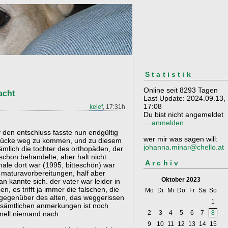
Statistik
Online seit 8293 Tagen
acht
Last Update: 2024.09.13,
17:08
kelef
, 17:31h
Du bist nicht angemeldet
...
anmelden
f den entschluss fasste nun endgültig
wer mir was sagen will:
 krücke weg zu kommen, und zu diesem
johanna.minar@chello.at
ämlich die tochter des orthopäden, der
t schon behandelte, aber halt nicht
Archiv
 male dort war (1995, bitteschön) war
n maturavorbereitungen, half aber
Oktober 2023
n kannte sich. der vater war leider in
, es trifft ja immer die falschen, die
Mo
Di
Mi
Do
Fr
Sa
So
s gegenüber des alten, das weggerissen
1
it sämtlichen anmerkungen ist noch
2
3
4
5
6
7
8
nell niemand nach.
9
10
11
12
13
14
15