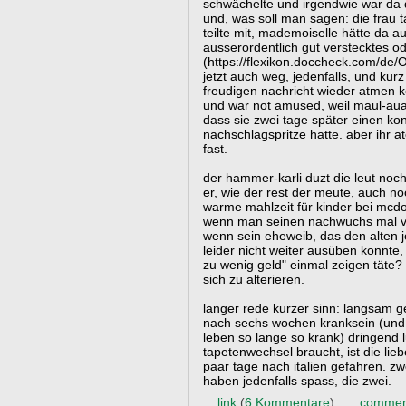
schwächelte und irgendwie war da 
und, was soll man sagen: die frau t
teilte mit, mademoiselle hätte da au
ausserordentlich gut verstecktes 
(https://flexikon.doccheck.com/de/
jetzt auch weg, jedenfalls, und kur
freudigen nachricht wieder atmen
und war not amused, weil maul-aua,
dass sie zwei tage später einen kont
nachschlagspritze hatte. aber ihr a
fast.
der hammer-karli duzt die leut noch
er, wie der rest der meute, auch no
warme mahlzeit für kinder bei mcdo
wenn man seinen nachwuchs mal vi
wenn sein eheweib, das den alten j
leider nicht weiter ausüben konnte
zu wenig geld" einmal zeigen täte?
sich zu alterieren.
langer rede kurzer sinn: langsam 
nach sechs wochen kranksein (und t
leben so lange so krank) dringend 
tapetenwechsel braucht, ist die lie
paar tage nach italien gefahren. zw
haben jedenfalls spass, die zwei.
...
link
(
6 Kommentare
) ...
commen