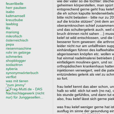
wie der vater so die tochter: stec
feuerlibelle
geheimen körperstellen, man spürt e
herr paulsen
entsprechend gerne geht frau kelef
isabo
die eh schon kaputte lendenwirbels
kaltmamsell
bitte nicht belasten - bitte nur zu 
kreuzbube
auf die krücke stützen" (mit dem a
lawblog
oberarmknochen schief zusammeng
lila
und das schultergelenk auch, weil 
mariong
bruch drinnen nicht sahen ...) mus
mikrofisch
kelef ist wild entschlossen, und di
österreichisch
besserer form gewesen: die arthro
pepa
leider nicht nur am unfallfreien s
riesenmaschine
einhändigen führen des kaffeehäfe
rohr im gebirge
abgerissenen knöpfen etc. wollen wi
schmerles
hat einmal nadelmalerei betrieben 
shopblogger
einfädigem moulinex-garn, und so: 
sodazitron
orthopädischen krankenhaus hatten
syberia
injektionen verweigert, weil die pat
synonymwörterbuch
entzündetes gelenk als viel zu sch
verflixt
so fort.
was mit tieren
"zum jimmy"
frau kelef kennt das aber schon, u
halb so wild: stich tut weh (no na),
bis stunde gefühllos, und dann tut e
also, frau kelef lässt sich gerne pie
was frau kelef weniger gerne hat is
ausflug im sinne der gesundung eine 