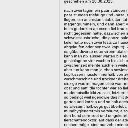
geschehen am 28.08.2023.
nach zwei tagen ein paar stunden 
paar stunden triefauge und -nase, a
flogen, ein antihistamintabletterl t
magengrummeln, und dann aber: ver
beim gedanken an essen fiel frau k
nicht gegessen hatte, dazwischen sc
schweissausbrüche, die ganze pale
kelef hatte noch zwei tests zu haus
abgelaufen oder sonstwie kaputt): 
es gäbe diverse neue virenmutation
kann man nix ausser warten bis es 
geschlagene vier wochen bis sich ei
zwischenzeit meinte auch ein weiter
aber tun kann man ja eben sowieso n
kopfkissen musste innerhalb von zw
waschmaschine und trockner drehen
einzige was im magen blieb war: mi
obst und saft. die tochter war so 
mademoiselle kiki zu sich, letztere 
so bedingt weil irgendwie das mit
garten und katzen und so halt doch
es allesamt halbwegs gut überlebt.
mundhygienetermin versäumt, also s
den hund sehr liebt und umgekehrt,
tierschaftendoktor, auf dass der at
riechen möge. sind nur zehn minuten