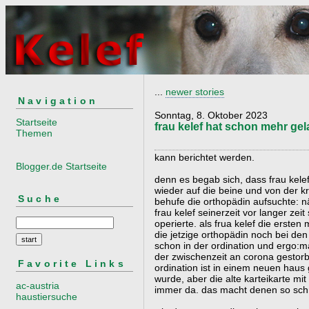
...
newer stories
Navigation
Sonntag, 8. Oktober 2023
Startseite
frau kelef hat schon mehr gel
Themen
kann berichtet werden.
Blogger.de Startseite
denn es begab sich, dass frau kele
wieder auf die beine und von der
Suche
behufe die orthopädin aufsuchte: n
frau kelef seinerzeit vor langer zei
operierte. als frua kelef die ersten
die jetzige orthopädin noch bei de
schon in der ordination und ergo:ma
der zwischenzeit an corona gestorben
Favorite Links
ordination ist in einem neuen hau
wurde, aber die alte karteikarte m
ac-austria
immer da. das macht denen so sch
haustiersuche