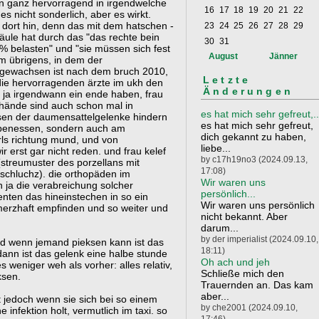
hen ganz hervorragend in irgendwelche
16
17
18
19
20
21
22
s nicht sonderlich, aber es wirkt.
 dort hin, denn das mit dem hatschen -
23
24
25
26
27
28
29
äule hat durch das "das rechte bein
30
31
20% belasten" und "sie müssen sich fest
August
Jänner
rm übrigens, in dem der
ewachsen ist nach dem bruch 2010,
Letzte
die hervorragenden ärzte im ukh den
Änderungen
s ja irgendwann ein ende haben, frau
e hände sind auch schon mal in
es hat mich sehr gefreut,..
sen der daumensattelgelenke hindern
es hat mich sehr gefreut,
uppenessen, sondern auch am
dich gekannt zu haben,
rls richtung mund, und von
liebe...
r erst gar nicht reden. und frau kelef
by c17h19no3 (2024.09.13,
(streumuster des porzellans mit
17:08)
schluchz). die orthopäden im
Wir waren uns
 ja die verabreichung solcher
persönlich...
ienten das hineinstechen in so ein
Wir waren uns persönlich
merzhaft empfinden und so weiter und
nicht bekannt. Aber
darum...
by der imperialist (2024.09.10,
nd wenn jemand pieksen kann ist das
18:11)
 dann ist das gelenk eine halbe stunde
Oh ach und jeh
s weniger weh als vorher: alles relativ,
Schließe mich den
ksen.
Trauernden an. Das kam
aber...
t jedoch wenn sie sich bei so einem
by che2001 (2024.09.10,
infektion holt, vermutlich im taxi. so
17:46)