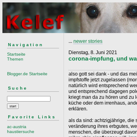
...
newer stories
Navigation
Dienstag, 8. Juni 2021
Startseite
corona-impfung, und w
Themen
also gott sei dank - und das mei
Blogger.de Startseite
impfstoffe jetzt zugelassen (mo
natürlich wird entsprechend we
Suche
und entsprechend dagegen pole
kriegt man da zu hören und zu 
küche oder dem irrenhaus, ande
erklären.
Favorite Links
als da sind: achtzigjährige, d
veränderung ihres erbgutes, we
ac-austria
haustiersuche
menschen, die überzeugt davon 