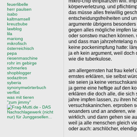
mikro-chip einpflanzen will. im
feuerlibelle
körperverletzung. und pflichtim
herr paulsen
das müsse alles freiwillig ges
isabo
entscheidungsfreiheiten und unv
kaltmamsell
argumente übrigens besonders g
kreuzbube
lawblog
gegen alles mögliche impfen las
lila
oder sonstwo machen können. weil
mariong
und dass man jahrzehntelang ni
mikrofisch
keine pockenimpfung hatte: läng
österreichisch
ja eh kein argument, weil doch
pepa
riesenmaschine
wie die tuberkulose.
rohr im gebirge
schmerles
am allergernsten hat frau kelef ü
shopblogger
ernstes erklären, sie selbst wür
sodazitron
sie seien ja keine versuchskan
syberia
synonymwörterbuch
ja gerne eine heftige auf den k
verflixt
erklären die doch alle, die sich
was mit tieren
jahre impfen lassen, zu ihren 
"zum jimmy"
versuchskaninchen. erproben s
woanders und an anderen, wie
wirklich. und dann gehen sie au
weil ja alle menschen gleich vie
oder auch: arschlöcher, elendig