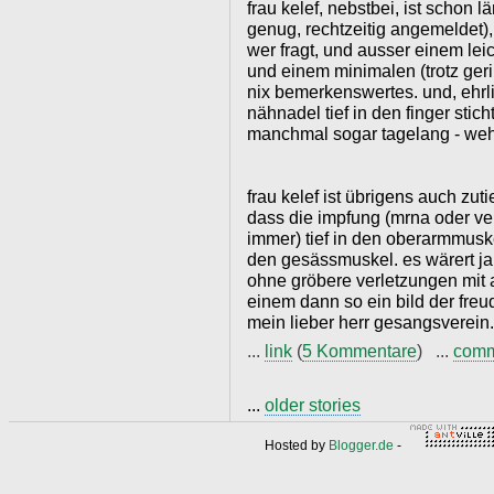
frau kelef, nebstbei, ist schon lä
genug, rechtzeitig angemeldet)
wer fragt, und ausser einem lei
und einem minimalen (trotz g
nix bemerkenswertes. und, ehrl
nähnadel tief in den finger stich
manchmal sogar tagelang - weh
frau kelef ist übrigens auch zut
dass die impfung (mrna oder vek
immer) tief in den oberarmmuskel
den gesässmuskel. es wärert ja 
ohne gröbere verletzungen mit 
einem dann so ein bild der freu
mein lieber herr gesangsverein.
...
link
(
5 Kommentare
) ...
com
...
older stories
Hosted by
Blogger.de
-