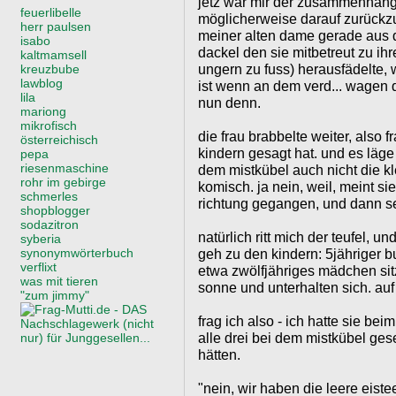
jetz war mir der zusammenhang 
feuerlibelle
möglicherweise darauf zurückzu
herr paulsen
meiner alten dame gerade aus 
isabo
dackel den sie mitbetreut zu ihr
kaltmamsell
ungern zu fuss) herausfädelte, 
kreuzbube
lawblog
ist wenn an dem verd... wagen 
lila
nun denn.
mariong
mikrofisch
die frau brabbelte weiter, also 
österreichisch
kindern gesagt hat. und es läge 
pepa
riesenmaschine
dem mistkübel auch nicht die kl
rohr im gebirge
komisch. ja nein, weil, meint si
schmerles
richtung gegangen, und dann sei
shopblogger
sodazitron
natürlich ritt mich der teufel, u
syberia
synonymwörterbuch
geh zu den kindern: 5jähriger bu
verflixt
etwa zwölfjähriges mädchen sit
was mit tieren
sonne und unterhalten sich. auf 
"zum jimmy"
frag ich also - ich hatte sie b
alle drei bei dem mistkübel ges
hätten.
"nein, wir haben die leere eiste