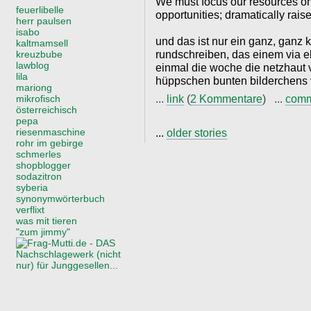
We must focus our resources on
feuerlibelle
opportunities; dramatically raise 
herr paulsen
isabo
und das ist nur ein ganz, ganz 
kaltmamsell
rundschreiben, das einem via e
kreuzbube
lawblog
einmal die woche die netzhaut 
lila
hüppschen bunten bilderchens v
mariong
...
link
(
2 Kommentare
) ...
com
mikrofisch
österreichisch
pepa
riesenmaschine
...
older stories
rohr im gebirge
schmerles
shopblogger
sodazitron
syberia
synonymwörterbuch
verflixt
was mit tieren
"zum jimmy"