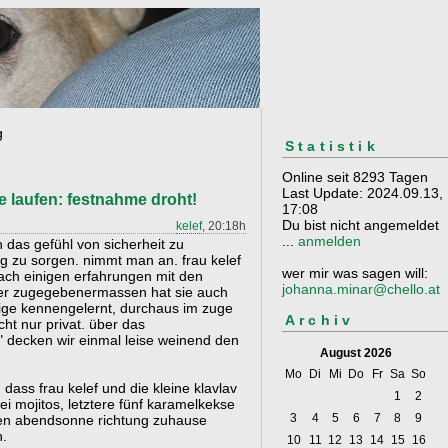
g
Statistik
Online seit 8293 Tagen
Last Update: 2024.09.13,
e laufen: festnahme droht!
17:08
Du bist nicht angemeldet
kelef
, 20:18h
...
anmelden
 das gefühl von sicherheit zu
ng zu sorgen. nimmt man an. frau kelef
wer mir was sagen will:
nach einigen erfahrungen mit den
johanna.minar@chello.at
ber zugegebenermassen hat sie auch
ftige kennengelernt, durchaus im zuge
Archiv
ht nur privat. über das
 decken wir einmal leise weinend den
August 2026
Mo
Di
Mi
Do
Fr
Sa
So
dass frau kelef und die kleine klavlav
1
2
ei mojitos, letztere fünf karamelkekse
3
4
5
6
7
8
9
enden abendsonne richtung zuhause
n.
10
11
12
13
14
15
16