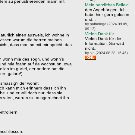
dem zu perlustrierenden mann mit
Mein herzliches Beileid
den Angehörigen. Ich
habe hier gern gelesen
und...
by pathologe (2024.09.09,
09:12)
Vielen Dank für...
atürlich einen ausweis, ich wohne in
Vielen Dank für die
r wissen warum die herren meinen
Information. Sie wird
nicht, dass man so mit mir spricht! das
nicht...
by sid (2024.08.28, 16:46)
n wonn mia des sogn. und wonn's
 und mia foahn auf de wochstubn, owa
ellen im gürtel, der andere hat die
ern galore!)
tnismässig? der wohnt
 ich kann mich erinnern dass ich ihn
e. und er will doch nur, dass sie
erraten, warum sie ausgerechnet ihn
ntrolliern.
anschliessen.