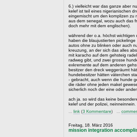
6.) vielleicht war das ganze aber nu
kelef ist teil eines nigerianischen d
eingemischt um den komplizen zu ret
aus dem senegal, wozu auch das fra
doch mehr mit dem englischen).
während der o.a. höchst wichtigen
haben die blaujustierten pickeling
autos ohne zu blinken oder auch n
kreuzung, an der sich das alles abs
mit karacho auf dem gehsteig radel
radweg gibt, und zwei grosse hund
exkremente auf dem anderen gehste
besitzer den dreck weggeräumt hätt
hundebesitzer hätten väterchen st
- gebracht, auch wenn die hunde ge
die räder ohne jeden makel gewes
sicherlich noch der eine oder and
ach ja. so wird das keine besonder
kelef und der polizei, neinneinnein.
...
link
(
3 Kommentare
) ...
commen
Freitag, 18. März 2016
mission integration accompli