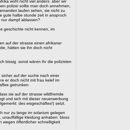
rika wohl nicht viel anders. aber wir
eben polizei sollte man doch annehmen,
jemanden laufen sehen, sie nicht zu
ne gute halbe stunde zeit in anspruch
e nur dampf ablassen?
ze geschichte nicht kennen, im
ten auf der strasse einen afrikaner
tte, hätten sie ihn doch nicht
doch bissig. sonst wären ihr die polizisten
t sicher auf der suche nach einer
e er doch nicht mit frau kelef im
affee getrunken.
 dass sie auf der strasse wildfremde
ngt und sich mit dieser neuerwerbung
lgemerkt: des eisgeschäftes!) setzt.
uch nur zu lange im solarium gelegen
 unauffällige kleidung anhaben: bloss
h wegen öffentlicher schnelligkeit