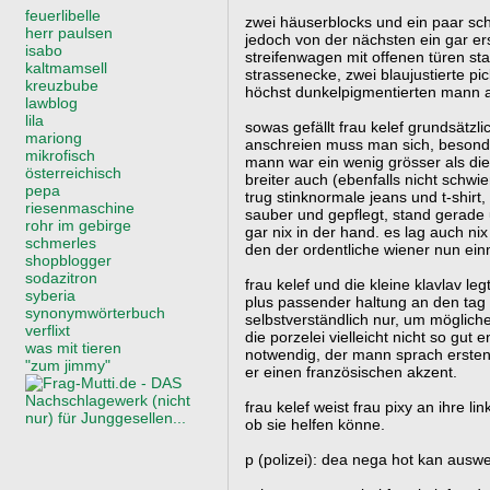
feuerlibelle
zwei häuserblocks und ein paar schr
herr paulsen
jedoch von der nächsten ein gar ers
isabo
streifenwagen mit offenen türen st
kaltmamsell
strassenecke, zwei blaujustierte pic
kreuzbube
höchst dunkelpigmentierten mann an
lawblog
lila
sowas gefällt frau kelef grundsätzli
mariong
anschreien muss man sich, besonde
mikrofisch
mann war ein wenig grösser als die 
österreichisch
breiter auch (ebenfalls nicht schwie
pepa
trug stinknormale jeans und t-shirt
riesenmaschine
sauber und gepflegt, stand gerade 
rohr im gebirge
gar nix in der hand. es lag auch n
schmerles
den der ordentliche wiener nun einm
shopblogger
sodazitron
frau kelef und die kleine klavlav le
syberia
plus passender haltung an den tag
synonymwörterbuch
selbstverständlich nur, um möglich
verflixt
die porzelei vielleicht nicht so gut 
was mit tieren
notwendig, der mann sprach ersten
"zum jimmy"
er einen französischen akzent.
frau kelef weist frau pixy an ihre lin
ob sie helfen könne.
p (polizei): dea nega hot kan auswe