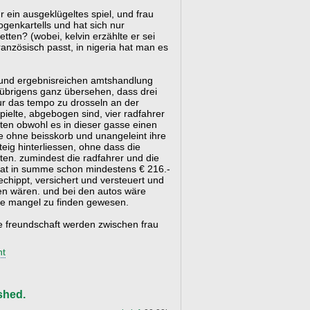
r ein ausgeklügeltes spiel, und frau
rogenkartells und hat sich nur
ten? (wobei, kelvin erzählte er sei
nzösisch passt, in nigeria hat man es
 und ergebnisreichen amtshandlung
e übrigens ganz übersehen, dass drei
ur das tempo zu drosseln an der
pielte, abgebogen sind, vier radfahrer
ten obwohl es in dieser gasse einen
e ohne beisskorb und unangeleint ihre
ig hinterliessen, ohne dass die
en. zumindest die radfahrer und die
aat in summe schon mindestens € 216.-
chippt, versichert und versteuert und
en wären. und bei den autos wäre
ere mangel zu finden gewesen.
e freundschaft werden zwischen frau
t
shed.