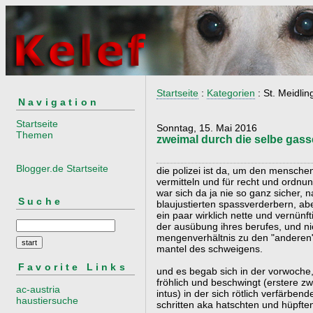
Startseite
:
Kategorien
: St. Meidlin
Navigation
Startseite
Sonntag, 15. Mai 2016
Themen
zweimal durch die selbe gass
Blogger.de Startseite
die polizei ist da, um den menschen
vermitteln und für recht und ordnu
war sich da ja nie so ganz sicher, 
Suche
blaujustierten spassverderbern, a
ein paar wirklich nette und vernün
der ausübung ihres berufes, und nic
mengenverhältnis zu den "anderen"
mantel des schweigens.
Favorite Links
und es begab sich in der vorwoche, 
fröhlich und beschwingt (erstere zw
ac-austria
intus) in der sich rötlich verfärb
haustiersuche
schritten aka hatschten und hüpfte