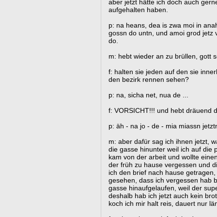
aber jetzt hätte ich doch auch gern
aufgehalten haben.
p: na heans, dea is zwa moi in ana
gossn do untn, und amoi grod jetz
do.
m: hebt wieder an zu brüllen, gott 
f: halten sie jeden auf den sie inn
den bezirk rennen sehen?
p: na, sicha net, nua de ...
f: VORSICHT!!! und hebt dräuend d
p: äh - na jo - de - mia miassn jetzt
m: aber dafür sag ich ihnen jetzt, 
die gasse hinunter weil ich auf die 
kam von der arbeit und wollte einen 
der früh zu hause vergessen und di
ich den brief nach hause getrage
gesehen, dass ich vergessen hab br
gasse hinaufgelaufen, weil der sup
deshalb hab ich jetzt auch kein bro
koch ich mir halt reis, dauert nur lä