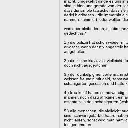
macht. umgekehrt ginge es uns in af
sind ja hier. und gerade von der li
dass die simple tatsache, dass sie 
derlei blödheiten - die immerhin ei
nahmen - animiert. oder wollten di
was aber bleibt denen, die die gan
gedächtnis?
1.) die polizei hat schon wieder mit
erwischt. wenn der nix angestellt hä
aufgehalten.
2.) die kleine klavlav ist vielleicht 
doch nicht ausgewichen.
3.) der dunkelpigmentierte mann is
weissen freundin mit geld, sonst wär
schanigarten gesessen und hätte k
4.) frau kelef hat es so notwendig,
männer, noch dazu afrikaner, einfä
ostentativ in den schanigarten (woh
5.) alle menschen, die vielleicht a
sind, schwarzgefärbte haare haben,
nicht laufen. sonst wird man nämlic
festgenommen.