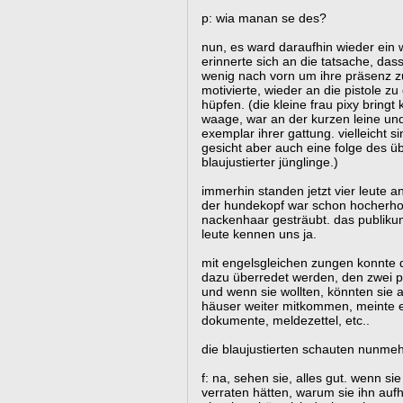
p: wia manan se des?
nun, es ward daraufhin wieder ein we
erinnerte sich an die tatsache, dass 
wenig nach vorn um ihre präsenz zu
motivierte, wieder an die pistole zu
hüpfen. (die kleine frau pixy bringt
waage, war an der kurzen leine und
exemplar ihrer gattung. vielleicht s
gesicht aber auch eine folge des ü
blaujustierter jünglinge.)
immerhin standen jetzt vier leute an
der hundekopf war schon hocherhob
nackenhaar gesträubt. das publikum 
leute kennen uns ja.
mit engelsgleichen zungen konnte d
dazu überredet werden, den zwei po
und wenn sie wollten, könnten sie 
häuser weiter mitkommen, meinte er
dokumente, meldezettel, etc..
die blaujustierten schauten nunmeh
f: na, sehen sie, alles gut. wenn si
verraten hätten, warum sie ihn aufh