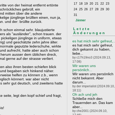
17
18
19
20
21
22
23
itte von der heimat entfernt ertönte
chröckliches gebrüll, ein
24
25
26
27
28
29
30
and mitten über die andere
31
kelige jünglinge brüllten einen, nun ja,
Jänner
. und der: brüllte zurück.
Letzte
ch schon einmal sehr. blaujustierte
Änderungen
rs als "ausländer", schon trauen. der
pickeligen jünglinge in uniform, etwas
es hat mich sehr gefreut,..
rig) und geschätzte zehn jahre älter.
es hat mich sehr gefreut,
, normale geputzte lederschuhe, wirkte
dich gekannt zu haben,
und aufrecht, hatte aber auch schon
liebe...
ix herum ausser dem üblichen dreck,
by c17h19no3 (2024.09.13,
al gerne auf der strasse verliert.
17:08)
Wir waren uns
gten also ihren besten schiefen blick
persönlich...
 und begaben sich hinkend näher.
Wir waren uns persönlich
erweise helfen zu können z.b., wenn
nicht bekannt. Aber
englisch könnert. war aber nicht
darum...
s sehr gut deutsch, und zweitens hatte
by der imperialist (2024.09.10,
18:11)
Oh ach und jeh
ke seite, legt den kopf schief und fragt,
Schließe mich den
Trauernden an. Das kam
aber...
is!
by che2001 (2024.09.10,
17:46)