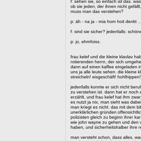
f: sehen sie, so einfach ist das. wa
ob sie jeden, der ihnen nicht gefäll
muss man das verstehen?
p: äh - na ja - mia hom hoit denkt ..
f: sind sie sicher? jedenfalls: schö
p: jo, ehmfoiss.
frau kelef und die kleine klavlav 
rotierenden herrn, der sich umgehen
dann auf einen kaffee eingeladen i
uns ja alle leute sehen. die kleine 
streicheln! eisgeschäft! hohlhippen!
jedenfalls konnte er sich nicht ber
zu verstehen ist. dann hat er noch
erzählt, und frau kelef hat ihm zwa
es nutzt ja nix, man sieht was da
man kriegt es nicht. das mit dem b
unerklärlichen gründen offensichtli
polizisten gleich zu beginn ihrer kar
wie john wayne zu gehen und den v
haben, und sicherheitshalber ihre 
man versteht schon, dass alles, wa