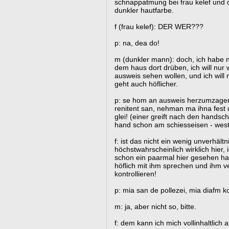
schnappatmung bei frau kelef und 
dunkler hautfarbe.
f (frau kelef): DER WER???
p: na, dea do!
m (dunkler mann): doch, ich habe n
dem haus dort drüben, ich will nu
ausweis sehen wollen, und ich will 
geht auch höflicher.
p: se hom an ausweis herzumzage
renitent san, nehman ma ihna fest
glei! (einer greift nach den handsch
hand schon am schiesseisen - west
f: ist das nicht ein wenig unverhäl
höchstwahrscheinlich wirklich hier,
schon ein paarmal hier gesehen hab
höflich mit ihm sprechen und ihm v
kontrollieren!
p: mia san de pollezei, mia diafm ko
m: ja, aber nicht so, bitte.
f: dem kann ich mich vollinhaltlich 