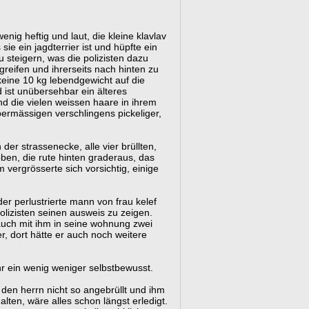
nig heftig und laut, die kleine klavlav
sie ein jagdterrier ist und hüpfte ein
 steigern, was die polizisten dazu
 greifen und ihrerseits nach hinten zu
 keine 10 kg lebendgewicht auf die
 ist unübersehbar ein älteres
ind die vielen weissen haare in ihrem
bermässigen verschlingens pickeliger,
 der strassenecke, alle vier brüllten,
en, die rute hinten graderaus, das
vergrösserte sich vorsichtig, einige
er perlustrierte mann von frau kelef
lizisten seinen ausweis zu zeigen.
auch mit ihm in seine wohnung zwei
, dort hätte er auch noch weitere
r ein wenig weniger selbstbewusst.
e den herrn nicht so angebrüllt und ihm
alten, wäre alles schon längst erledigt.