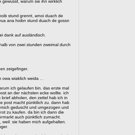
e gewusst, warum sie ihn wirklich
hoib stund grennt, amoi duach de
 vua ana hoibn stund duach de gossn
sei dank auf ausländisch.
erhalb von zwei stunden zweimal durch
en zeigefinger.
n owa wiaklich weida ...
warum ich gelaufen bin. das erste mal
post an der nächsten ecke wollte. ich
brief abholen, den zettel hab ich in
e post macht pünktlich zu. dann hab
n, mich geduscht und umgezogen und
ot zu kaufen. da bin ich dann die
ermarkt auch pünktlich zumacht.
t, weil: sie haben mich aufgehalten.
nger.